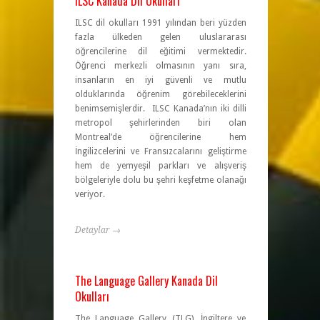
ILSC Kanada Dil Okulları
ILSC dil okulları 1991 yılından beri yüzden
fazla ülkeden gelen uluslararası
öğrencilerine dil eğitimi vermektedir.
Öğrenci merkezli olmasının yanı sıra,
insanların en iyi güvenli ve mutlu
olduklarında öğrenim görebileceklerini
benimsemişlerdir. ILSC Kanada’nın iki dilli
metropol şehirlerinden biri olan
Montreal’de öğrencilerine hem
İngilizcelerini ve Fransızcalarını geliştirme
hem de yemyeşil parkları ve alışveriş
bölgeleriyle dolu bu şehri keşfetme olanağı
veriyor.
Detaylar →
The Language Gallery Kanada Dil
Okulları
The Language Gallery (TLG), İngiltere ve