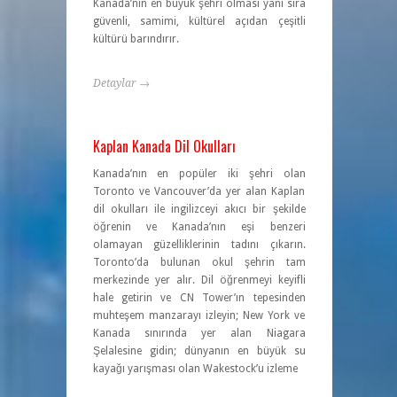
Kanada’nın en büyük şehri olması yanı sıra
güvenli, samimi, kültürel açıdan çeşitli
kültürü barındırır.
Detaylar →
Kaplan Kanada Dil Okulları
Kanada’nın en popüler iki şehri olan
Toronto ve Vancouver’da yer alan Kaplan
dil okulları ile ingilizceyi akıcı bir şekilde
öğrenin ve Kanada’nın eşi benzeri
olamayan güzelliklerinin tadını çıkarın.
Toronto’da bulunan okul şehrin tam
merkezinde yer alır. Dil öğrenmeyi keyifli
hale getirin ve CN Tower’ın tepesinden
muhteşem manzarayı izleyin; New York ve
Kanada sınırında yer alan Niagara
Şelalesine gidin; dünyanın en büyük su
kayağı yarışması olan Wakestock’u izleme