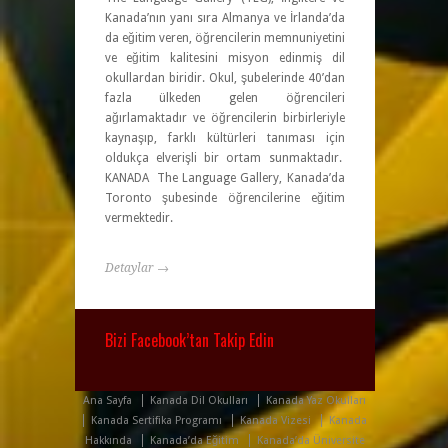
Kanada’nın yanı sıra Almanya ve İrlanda’da
da eğitim veren, öğrencilerin memnuniyetini
ve eğitim kalitesini misyon edinmiş dil
okullardan biridir. Okul, şubelerinde 40’dan
fazla ülkeden gelen öğrencileri
ağırlamaktadır ve öğrencilerin birbirleriyle
kaynaşıp, farklı kültürleri tanıması için
oldukça elverişli bir ortam sunmaktadır.
KANADA The Language Gallery, Kanada’da
Toronto şubesinde öğrencilerine eğitim
vermektedir.
Detaylar →
Bizi Facebook’tan Takip Edin
Ana Sayfa
Kanada Dil Okulları
Kanada Yaz Okulları
Kanada Sertifika Programı
Kanada Vizesi
Kanada
Hakkında
Kanada’da Eğitim
Kanada’da Üniversite