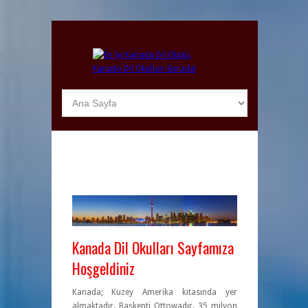
Kanada Dil Okulları Sayfamıza
Hoşgeldiniz
Kanada; Kuzey Amerika kıtasında yer
almaktadır. Başkenti Ottowadır. 35 milyon